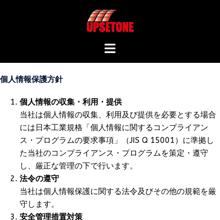
コ
ン
テ
ン
ト
ツ
グ
へ
ル
個人情報保護方針
ス
メ
キ
ニ
個人情報の収集・利用・提供
ッ
ュ
当社は個人情報の収集、利用及び提供を必要とする場合
プ
ー
には日本工業規格「個人情報に関するコンプライアン
ス・プログラムの要求事項」（JIS Q 15001）に準拠し
た当社のコンプライアンス・プログラムを策定・遵守
し、厳正な管理の下で行います。
法令の遵守
当社は個人情報保護に関する法令及びその他の規範を厳
守します。
安全管理措置対策